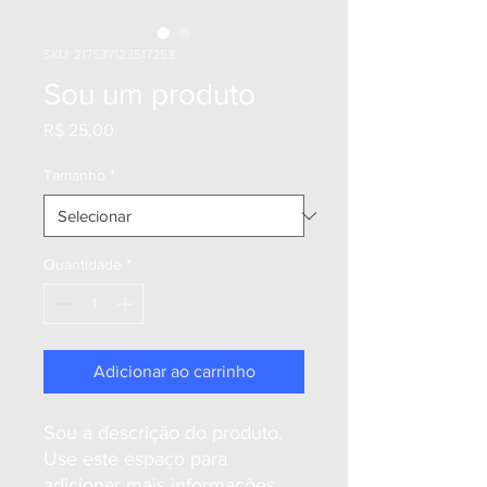
SKU: 217537123517253
Sou um produto
Preço
R$ 25,00
Tamanho
*
Quantidade
*
Adicionar ao carrinho
Sou a descrição do produto. 
Use este espaço para 
adicionar mais informações. 