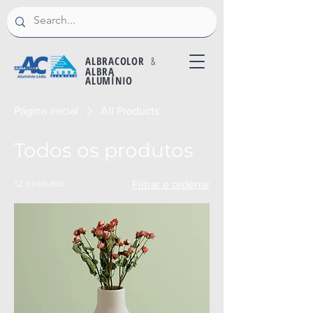
ALBRACOLOR
&
ALBRA
ALUMÍNIO
Página inicial
All Products
Todos os produtos
12 produtos
Filtrar e ordenar